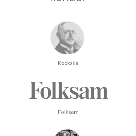
Kockska
Folksam