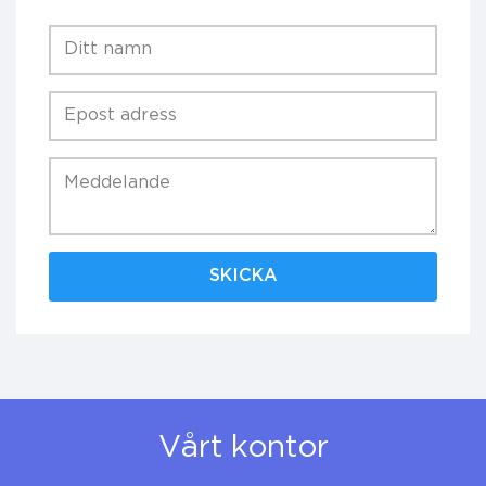
Form[name]
Form[email]
Form[message]
Vårt kontor