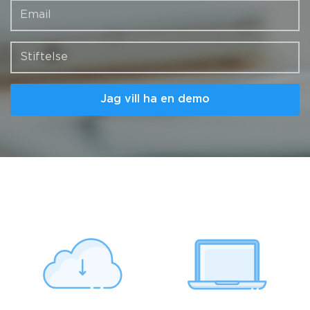
Form[email]
Form[foundation]